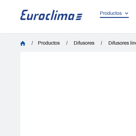
Productos
/
Productos
/
Difusores
/
Difusores li