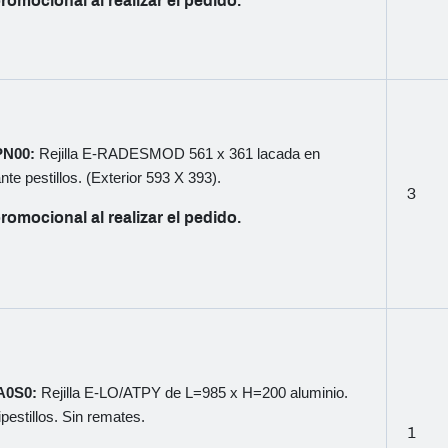
romocional al realizar el pedido.
PN00:
Rejilla E-RADESMOD 561 x 361 lacada en
nte pestillos. (Exterior 593 X 393).
3
romocional al realizar el pedido.
AA0S0:
Rejilla E-LO/ATPY de L=985 x H=200 aluminio.
pestillos. Sin remates.
1