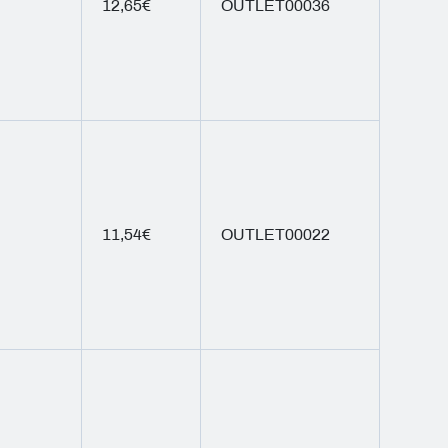
12,65€
OUTLET00036
11,54€
OUTLET00022