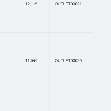
12,11€
OUTLET00021
11,54€
OUTLET00020