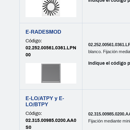
Indique el código p
E-RADESMOD
Código:
02.252.00561.0361.L
02.252.00561.0361.LPN
blanco. Fijación media
00
Indique el código p
E-LO/ATPY y E-
LO/BTPY
Código:
02.315.00985.0200.
02.315.00985.0200.AA0
Fijación mediante mini
S0