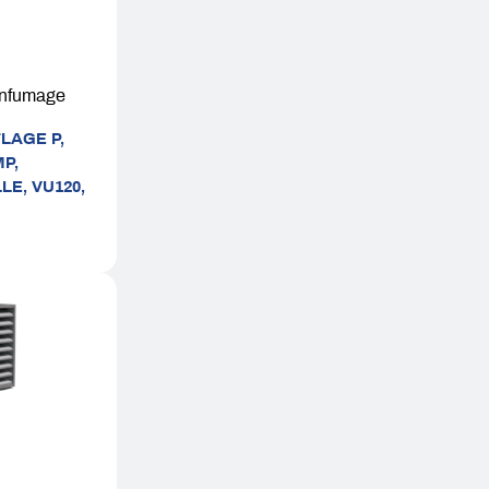
enfumage
LAGE P,
P,
LLE,
VU120,