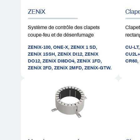
ZENiX
Clap
Système de contrôle des clapets
Clapet
coupe-feu et de désenfumage
rectan
ZENiX-100,
ONE-X,
ZENIX 1 SD,
CU-LT
ZENiX 1SSH,
ZENiX DI12,
ZENiX
CU2L
DO12,
ZENiX DI8DO4,
ZENiX 1FD,
CR60,
ZENiX 2FD,
ZENiX 2MFD,
ZENiX-GTW.