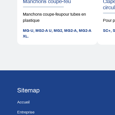
Manchons coupe-feu
Clape
circu
Manchons coupe-feupour tubes en
plastique
Pour p
MG-U,
MG2-A U,
MG2,
MG2-A,
MG2-A
SC+,
XL.
Sitemap
Accueil
Entreprise