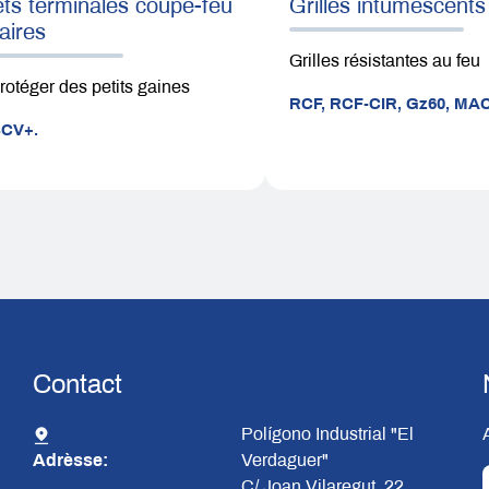
ts terminales coupe-feu
Grilles intumescents
laires
Grilles résistantes au feu
rotéger des petits gaines
RCF,
RCF-CIR,
Gz60,
MAC
SCV+.
Contact
Polígono Industrial "El
Adrèsse:
Verdaguer"
C/ Joan Vilaregut, 22