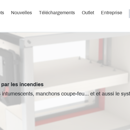
ts
Nouvelles
Téléchargements
Outlet
Entreprise
par les incendies
s intumescents, manchons coupe-feu... et et aussi le sy