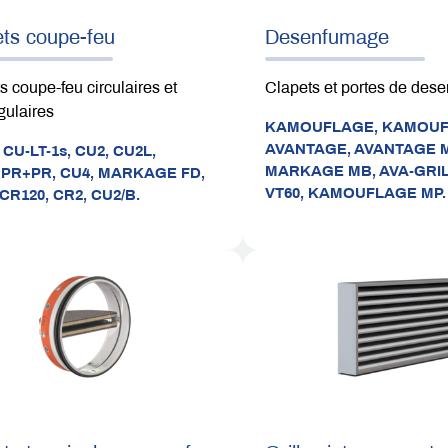
ets coupe-feu
Desenfumage
s coupe-feu circulaires et
Clapets et portes de des
gulaires
KAMOUFLAGE,
KAMOUF
AVANTAGE,
AVANTAGE M
,
CU-LT-1s,
CU2,
CU2L,
MARKAGE MB,
AVA-GRI
+PR+PR,
CU4,
MARKAGE FD,
VT60,
KAMOUFLAGE MP.
CR120,
CR2,
CU2/B.