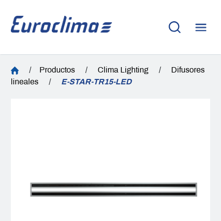
/
Productos
/
Clima Lighting
/
Difusores
lineales
/
E-STAR-TR15-LED