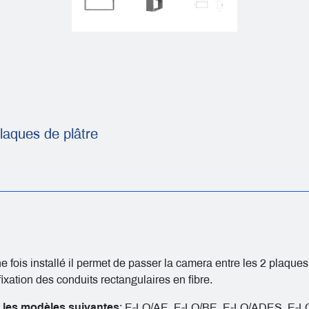
laques de plâtre
ois installé il permet de passer la camera entre les 2 plaques 
 fixation des conduits rectangulaires en fibre.
f les modèles suivantes
: E-LO/AE, E-LO/BE, E-LO/ADES, E-L