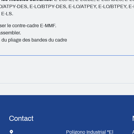
LO/ATPY-DES, E-LO/BTPY-DES, E-LO/ATPEY, E-LO/BTPEY, E
 E-LS.
tiliser le contre-cadre E-MMF.
assembler.
rs du pliage des bandes du cadre
Contact
Polígono Industrial "El