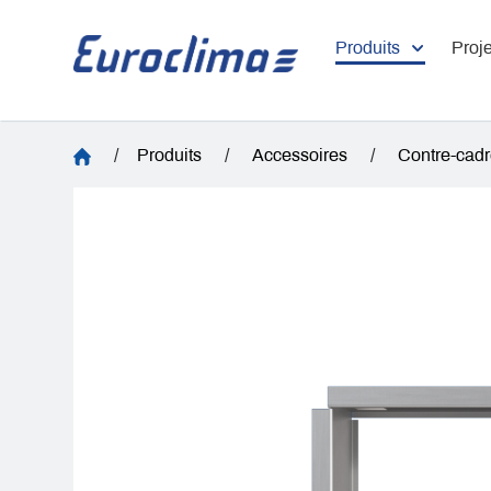
Produits
Proje
/
Produits
/
Accessoires
/
Contre-cad