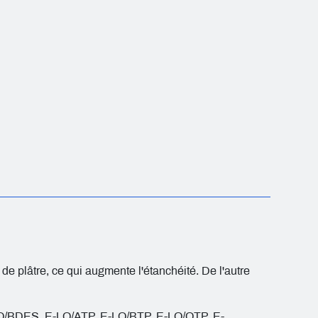
de plâtre, ce qui augmente l'étanchéité. De l'autre
O/BDES, E-LO/ATP, E-LO/BTP, E-LO/OTP, E-